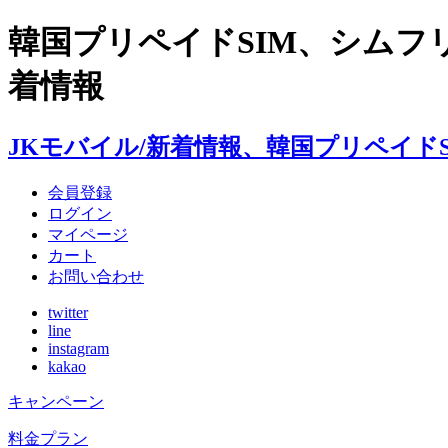
韓国プリペイドSIM、シムフ
着情報
JKモバイル/新着情報、韓国プリペイド
会員登録
ログイン
マイページ
カート
お問い合わせ
twitter
line
instagram
kakao
キャンペーン
料金プラン