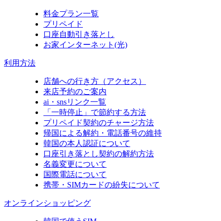
料金プラン一覧
プリペイド
口座自動引き落とし
お家インターネット(光)
利用方法
店舗への行き方（アクセス）
来店予約のご案内
ai・snsリンク一覧
「一時停止」で節約する方法
プリペイド契約のチャージ方法
帰国による解約・電話番号の維持
韓国の本人認証について
口座引き落とし契約の解約方法
名義変更について
国際電話について
携帯・SIMカードの紛失について
オンラインショッピング